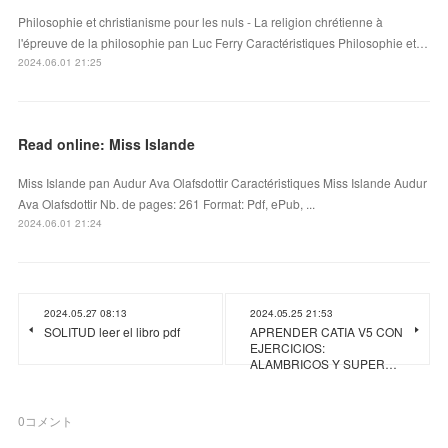
Philosophie et christianisme pour les nuls - La religion chrétienne à
l'épreuve de la philosophie pan Luc Ferry Caractéristiques Philosophie et…
2024.06.01 21:25
Read online: Miss Islande
Miss Islande pan Audur Ava Olafsdottir Caractéristiques Miss Islande Audur
Ava Olafsdottir Nb. de pages: 261 Format: Pdf, ePub, ...
2024.06.01 21:24
2024.05.27 08:13
2024.05.25 21:53
SOLITUD leer el libro pdf
APRENDER CATIA V5 CON
EJERCICIOS:
ALAMBRICOS Y SUPER…
0
コメント